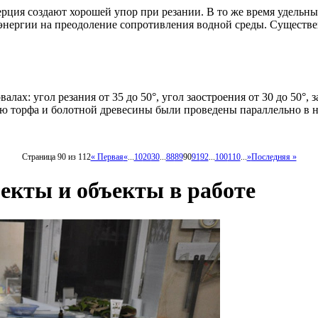
рция создают хорошей упор при резании. В то же время удельны
энергии на преодоление сопротивления водной среды. Существен
х: угол резания от 35 до 50°, угол заостроения от 30 до 50°, з
ю торфа и болотной древесины были проведены параллельно в на
Страница 90 из 112
« Первая
«
...
10
20
30
...
88
89
90
91
92
...
100
110
...
»
Последняя »
екты и объекты в работе