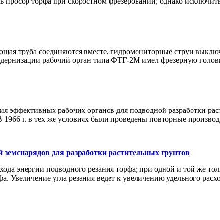
 просор торфа при скоростном фрезеровании, однако исключить 
ающая труба соединяются вместе, гидромониторные струи выключ
модернизации рабочий орган типа ФТГ-2М имел фрезерную головк
я эффективных рабочих органов для подводной разработки раст
 1966 г. в тех же условиях были проведены повторные производс
 земснарядов для разработки растительных грунтов
ода энергии подводного резания торфа; при одной и той же то
а. Увеличение угла резания ведет к увеличению удельного расхода