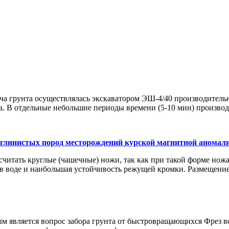
а грунта осуществлялась экскаватором ЭШ-4/40 производительн
. В отдельные небольшие периоды времени (5-10 мин) производи
глинистых пород месторождений курской магнитной аномал
читать круглые (чашечные) ножи, так как при такой форме ножа
 в воде и наибольшая устойчивость режущей кромки. Размещение
ым является вопрос забора грунта от быстровращающихся Фрез 