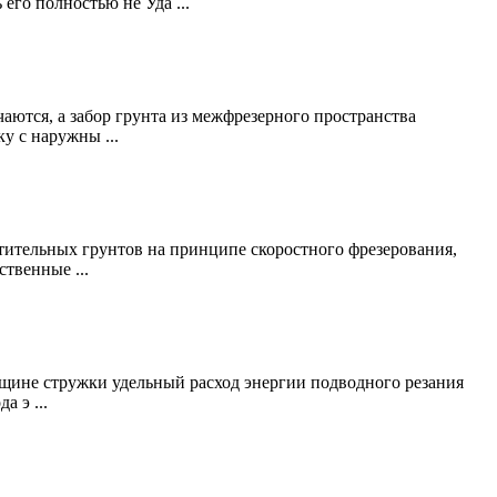
его полностью не Уда ...
аются, а забор грунта из межфрезерного пространства
у с наружны ...
ительных грунтов на принципе скоростного фрезерования,
твенные ...
лщине стружки удельный расход энергии подводного резания
 э ...