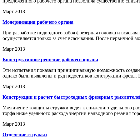
предложенного рабочего органа позволила существенно снизить
Март 2013
Модернизация рабочего органа
При разработке подводного забоя фрезерная головка и всасыв
осуществляется только за счет всасывания. После первичной 
Март 2013
Конструктивное решение рабочего органа
Эти испытания показали принципиальную возможность создани
однако были выявлены и ряд недостатков конструкции фрезы. В
Март 2013
Конструкции и расчет быстроходных фрезерных рыхлителей
Увеличение толщины стружки ведет к снижению удельного расх
торфа ниже удельного расхода энергии надводного резания торф
Март 2013
Отделение стружки