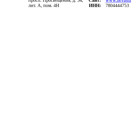
просп. Просвещения, д. 54,
Сайт:
www.nevasm
лит. А, пом. 4Н
ИНН:
7804444753