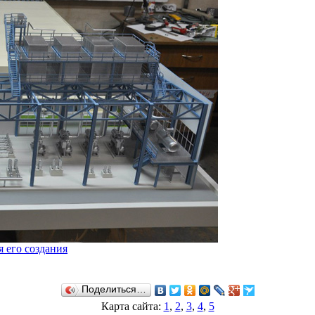
я его создания
Поделиться…
Карта сайта:
1
,
2
,
3
,
4
,
5