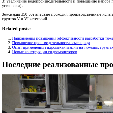
3) увеличение водопроизводительности и повышение напора 
установки) .
Земснаряд 350-50т впервые проходил производственные испыт
грунтов V и VI категорий.
Related posts:
Направления повышения эффективности разработки тяж
Повышение производительности земснаряда
Опыт применения гидромеханизации на тяжелых грунтах 
Новые конструкции гидромониторов
Последние реализованные про