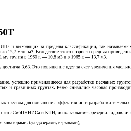
50Т
НИПа и выходящих за пределы классификации, так называемых
гло 15,7 млн. м3. Вследствие этого возросла средняя приведенна
 му грунта в 1960 г. — 10,8 м3 и в 1965 г. — 13,7 м3.
ту достигла 3,63. Это повышение идет за счет увеличения удель
ование, успешно применявшееся для разработки песчаных грунто
тых и гравийных грунтах. Резко снизились часовая производи
емых трестом для повышения эффективности разработки тяжелых
 фрез типаСибЦНИИСа и КПИ, использование фрезерно-гидравлич
скаваторами, бульдозерами, взрывами);