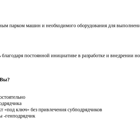
м парком машин и необходимого оборудования для выполнения 
благодаря постоянной инициативе в разработке и внедрении н
 Вы?
остоятельно
подрядчика
 «под ключ» без привлечения субподрядчиков
ы -генподрядчик