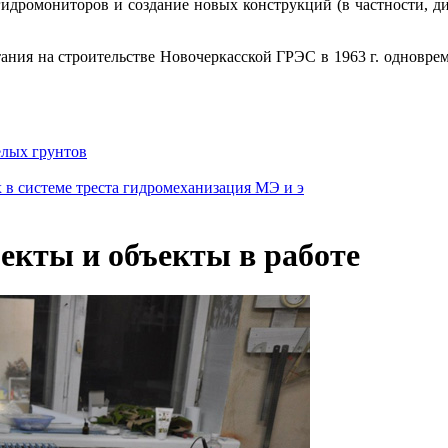
гидромониторов и создание новых конструкций (в частности, 
ания на строительстве Новочеркасской ГРЭС в 1963 г. одноврем
елых грунтов
в системе треста гидромеханизация МЭ и э
екты и объекты в работе