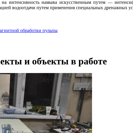
ть на интенсивность намыва искусственным путем — интенси
цией водоотдачи путем применения специальных дренажных ус
агнитной обработки пульпы
екты и объекты в работе