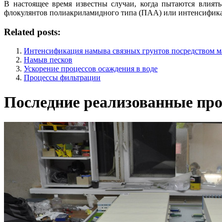
В настоящее время известны случаи, когда пытаются влия
флокулянтов полиакриламидного типа (ПАА) или интенсифика
Related posts:
Интенсификация намыва связных грунтов посредством м
Намыв песков
Ускорение процессов осаждения в воде
Процессы фильтрации
Последние реализованные про