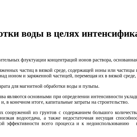
тки воды в целях интенсифик
ительных флуктуации концентраций ионов раствора, основанная 
ряженных частиц в вязкой среде, содержащей ионы или частицы
над ионом и заряженной частицей, перемещая их в вязкой среде, 
арата для магнитной обработки воды и пульпы.
мыва являются основными при определении интенсивности укладк
и, в конечном итоге, капитальные затраты на строительство.
х сооружений из грунтов с содержанием большого количества
низкая водоотдача, а также недостаточная несущая способн
лой эффективности всего процесса и к недоиспользованию п