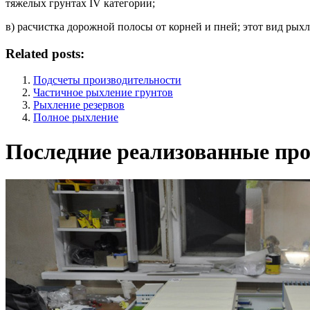
тяжелых грунтах IV категории;
в) расчистка дорожной полосы от корней и пней; этот вид рых
Related posts:
Подсчеты производительности
Частичное рыхление грунтов
Рыхление резервов
Полное рыхление
Последние реализованные про