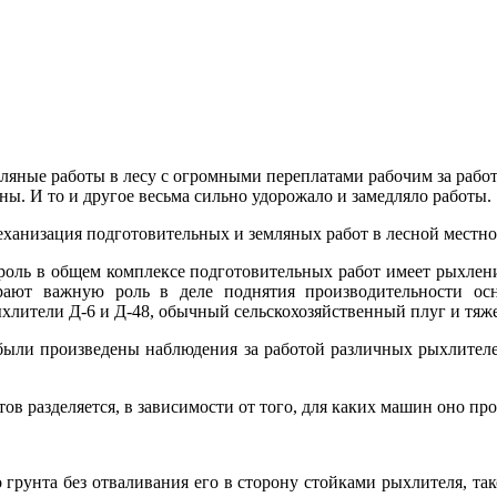
емляные работы в лесу с огромными переплатами рабочим за рабо
оны. И то и другое весьма сильно удорожало и замедляло работы.
ханизация подготовительных и земляных работ в лесной местно
роль в общем комплексе подготовительных работ имеет рыхление
ают важную роль в деле поднятия производительности ос
хлители Д-6 и Д-48, обычный сельскохозяйственный плуг и тяж
были произведены наблюдения за работой различных рыхлителе
ов разделяется, в зависимости от того, для каких машин оно пр
 грунта без отваливания его в сторону стойками рыхлителя, так