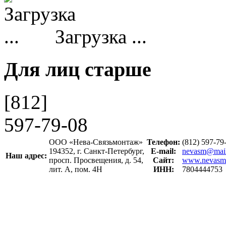
Загрузка ...
Для лиц старше
[812]
597-79-08
ООО «Нева-Связьмонтаж»
Телефон:
(812) 597-7
194352, г. Санкт-Петербург,
E-mail:
nevasm@mail
Наш адрес:
просп. Просвещения, д. 54,
Сайт:
www.nevasm
лит. А, пом. 4Н
ИНН:
7804444753