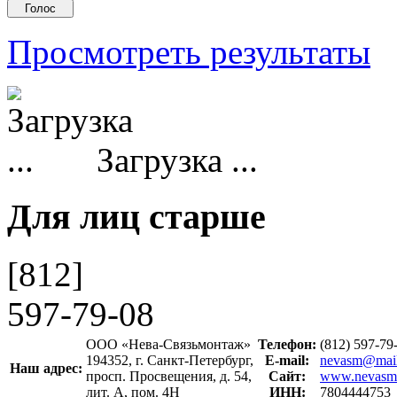
Просмотреть результаты
Загрузка ...
Для лиц старше
[812]
597-79-08
ООО «Нева-Связьмонтаж»
Телефон:
(812) 597-7
194352, г. Санкт-Петербург,
E-mail:
nevasm@mail
Наш адрес:
просп. Просвещения, д. 54,
Сайт:
www.nevasm
лит. А, пом. 4Н
ИНН:
7804444753