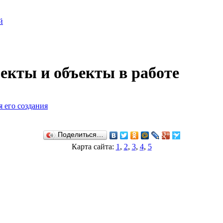
й
екты и объекты в работе
я его создания
Поделиться…
Карта сайта:
1
,
2
,
3
,
4
,
5