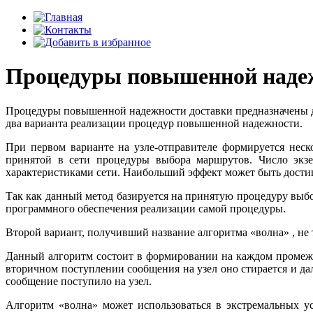
Процедуры повышенной надеж
Процедуры повышенной надежности доставки предназначены дл
два варианта реализации процедур повышенной надежности.
При первом варианте на узле-отправителе формируется не­с
принятой в сети процедуры выбора маршрутов. Число экзем
характеристи­ками сети. Наибольший эффект может быть достиг
Так как данный метод базируется на принятую процедуру вы­бо
программного обеспечения реализации самой процедуры.
Второй вариант, получивший название алгоритма «волна» , не 
Данный алгоритм состоит в формировании на каждом проме­жу
вторичном поступлении сообщения на узел оно стирается и дал
со­общение поступило на узел.
Алгоритм «волна» может использоваться в экстремальных ус­