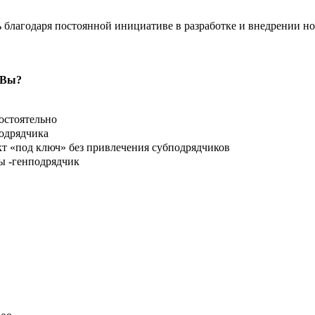
благодаря постоянной инициативе в разработке и внедрении н
 Вы?
остоятельно
подрядчика
 «под ключ» без привлечения субподрядчиков
ы -генподрядчик