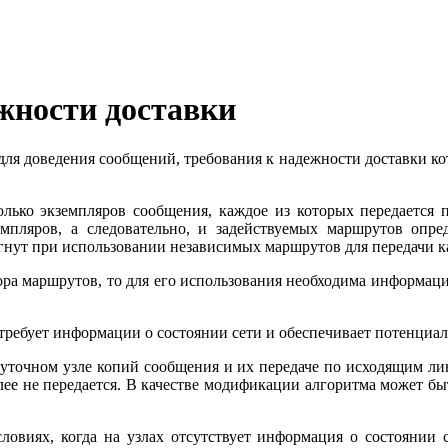
ности доставки
я доведения сообщений, требования к надежности доставки ко
колько экземпляров сообщения, каждое из которых передается 
пля­ров, а следовательно, и задействуемых маршрутов опре
нут при исполь­зовании независимых маршрутов для передачи ка
ра маршрутов, то для его использования необходима информа­ция
требует информации о состоянии сети и обеспечивает по­тенциа
точном узле копий сообщения и их передаче по исходящим ли­н
ее не передается. В качестве модификации алгоритма может быт
ловиях, когда на узлах отсутствует информация о состоянии 