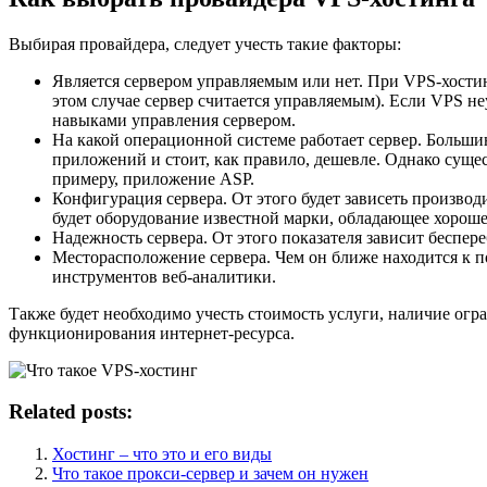
Выбирая провайдера, следует учесть такие факторы:
Является сервером управляемым или нет. При VPS-хости
этом случае сервер считается управляемым). Если VPS н
навыками управления сервером.
На какой операционной системе работает сервер. Больш
приложений и стоит, как правило, дешевле. Однако суще
примеру, приложение ASP.
Конфигурация сервера. От этого будет зависеть производи
будет оборудование известной марки, обладающее хорош
Надежность сервера. От этого показателя зависит беспер
Месторасположение сервера. Чем он ближе находится к п
инструментов веб-аналитики.
Также будет необходимо учесть стоимость услуги, наличие огр
функционирования интернет-ресурса.
Related posts:
Хостинг – что это и его виды
Что такое прокси-сервер и зачем он нужен