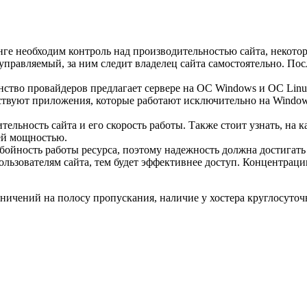
нге необходим контроль над производительностью сайта, некот
еуправляемый, за ним следит владелец сайта самостоятельно. П
инство провайдеров предлагает сервере на ОС Windows и OC Lin
ствуют приложения, которые работают исключительно на Window
тельность сайта и его скорость работы. Также стоит узнать, на 
ей мощностью.
ебойность работы ресурса, поэтому надежность должна достигать
ользователям сайта, тем будет эффективнее доступ. Концентра
аничений на полосу пропускания, наличие у хостера круглосуточ