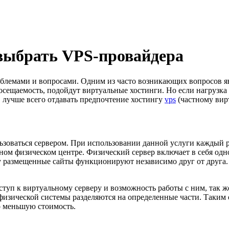
 выбрать VPS-провайдера
блемами и вопросами. Одним из часто возникающих вопросов явл
сещаемость, подойдут виртуальные хостинги. Но если нагрузка 
 лучше всего отдавать предпочтение хостингу
vps
(частному вир
ьзоваться сервером. При использовании данной услуги каждый р
ном физическом центре. Физический сервер включает в себя одн
 размещенные сайты функционируют независимо друг от друга.
ступ к виртуальному серверу и возможность работы с ним, так 
 физической системы разделяются на определенные части. Таким 
о меньшую стоимость.