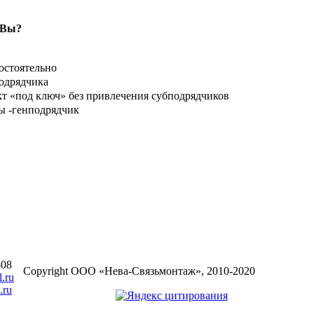
 Вы?
остоятельно
подрядчика
 «под ключ» без привлечения субподрядчиков
ы -генподрядчик
9-08
Copyright ООО «Нева-Связьмонтаж», 2010-2020
.ru
.ru