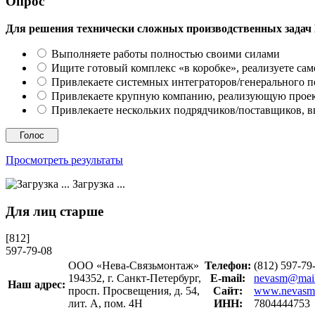
Опрос
Для решения технически сложных производственных задач
Выполняете работы полностью своими силами
Ищите готовый комплекс «в коробке», реализуете сам
Привлекаете системных интеграторов/генерального 
Привлекаете крупную компанию, реализующую проект
Привлекаете нескольких подрядчиков/поставщиков, в
Просмотреть результаты
Загрузка ...
Для лиц старше
[812]
597-79-08
ООО «Нева-Связьмонтаж»
Телефон:
(812) 597-7
194352, г. Санкт-Петербург,
E-mail:
nevasm@mail
Наш адрес:
просп. Просвещения, д. 54,
Сайт:
www.nevasm
лит. А, пом. 4Н
ИНН:
7804444753