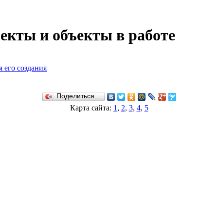
екты и объекты в работе
я его создания
Поделиться…
Карта сайта:
1
,
2
,
3
,
4
,
5