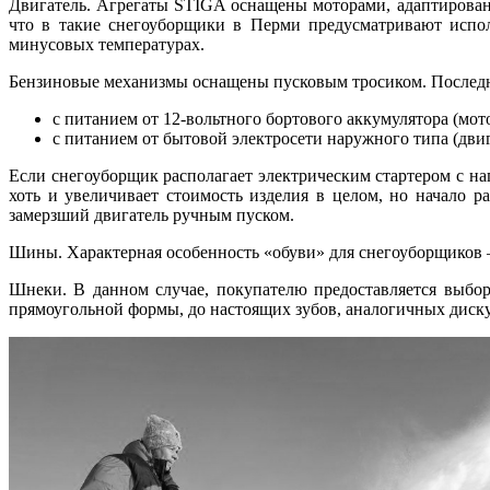
Двигатель. Агрегаты STIGA оснащены моторами, адаптирован
что в такие снегоуборщики в Перми предусматривают испол
минусовых температурах.
Бензиновые механизмы оснащены пусковым тросиком. Последни
с питанием от 12-вольтного бортового аккумулятора (мот
с питанием от бытовой электросети наружного типа (двиг
Если снегоуборщик располагает электрическим стартером с н
хоть и увеличивает стоимость изделия в целом, но начало р
замерзший двигатель ручным пуском.
Шины. Характерная особенность «обуви» для снегоуборщиков —
Шнеки. В данном случае, покупателю предоставляется выбор 
прямоугольной формы, до настоящих зубов, аналогичных диск