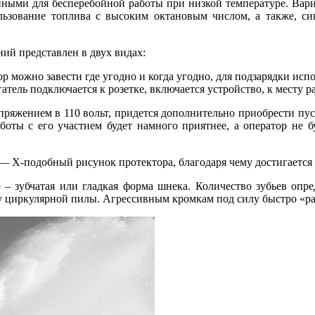
ными для бесперебойной работы при низкой температуре. Вариа
ьзование топлива с высоким октановым числом, а также, си
й представлен в двух видах:
ор можно завести где угодно и когда угодно, для подзарядки исп
атель подключается к розетке, включается устройство, к месту 
апряжением в 110 вольт, придется дополнительно приобрести пу
аботы с его участием будет намного приятнее, а оператор не
 Х-подобный рисунок протектора, благодаря чему достигается к
– зубчатая или гладкая форма шнека. Количество зубьев опре
у циркулярной пилы. Агрессивным кромкам под силу быстро «ра