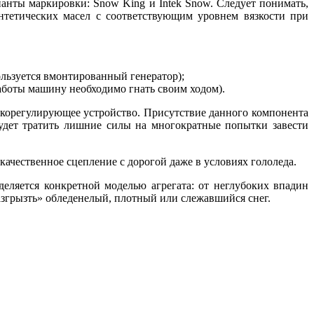
нты маркировки: Snow King и Intek Snow. Следует понимать,
нтетических масел с соответствующим уровнем вязкости при
ользуется вмонтированный генератор);
работы машину необходимо гнать своим ходом).
скорегулирующее устройство. Присутствие данного компонента
 будет тратить лишние силы на многократные попытки завести
ачественное сцепление с дорогой даже в условиях гололеда.
деляется конкретной моделью агрегата: от неглубоких впадин
згрызть» обледенелый, плотный или слежавшийся снег.