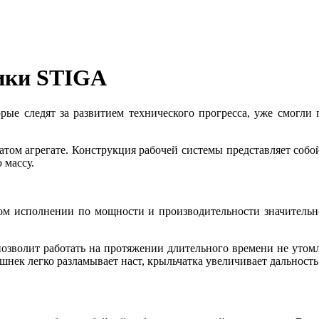
ики STIGA
орые следят за развитием технического прогресса, уже смогли
атом агрегате. Конструкция рабочей системы представляет собо
 массу.
том исполнении по мощности и производительности значитель
позволит работать на протяжении длительного времени не утомл
нек легко разламывает наст, крыльчатка увеличивает дальность 