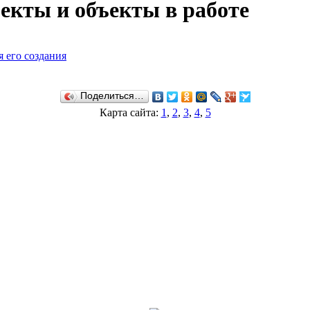
екты и объекты в работе
я его создания
Поделиться…
Карта сайта:
1
,
2
,
3
,
4
,
5