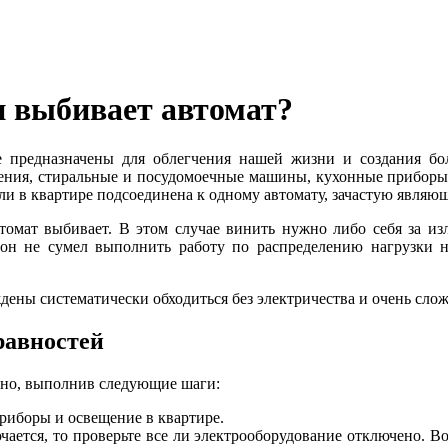
и выбивает автомат?
е предназначены для облегчения нашей жизни и создания бо
ения, стиральные и посудомоечные машины, кухонные приборы и
 или в квартире подсоединена к одному автомату, зачастую явля
автомат выбивает. В этом случае винить нужно либо себя за 
 он не сумел выполнить работу по распределению нагрузки 
ены систематически обходиться без электричества и очень сло
равностей
ьно, выполнив следующие шаги:
приборы и освещение в квартире.
чается, то проверьте все ли электрооборудование отключено. В