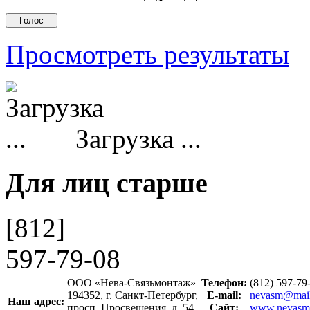
Просмотреть результаты
Загрузка ...
Для лиц старше
[812]
597-79-08
ООО «Нева-Связьмонтаж»
Телефон:
(812) 597-7
194352, г. Санкт-Петербург,
E-mail:
nevasm@mail
Наш адрес:
просп. Просвещения, д. 54,
Сайт:
www.nevasm