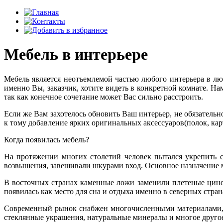
Мебель в интерьере
Мебель является неотъемлемой частью любого интерьера в лю
именно Вы, заказчик, хотите видеть в конкретной комнате. Нам
так как конечное сочетание может Вас сильно расстроить.
Если же Вам захотелось обновить Ваш интерьер, не обязательн
к тому добавление ярких оригинальных аксессуаров(полок, кар
Когда появилась мебель?
На протяжении многих столетий человек пытался укрепить с
возвышения, завешивали шкурами вход. Основное назначение м
В восточных странах каменные ложи заменили плетеные цинов
появилась как место для сна и отдыха именно в северных стран
Современный рынок снабжен многочисленными материалами, ф
стеклянные украшения, натуральные минералы и многое друго