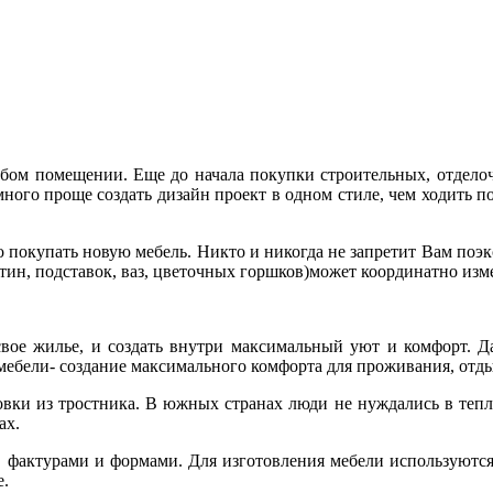
бом помещении. Еще до начала покупки строительных, отделоч
ного проще создать дизайн проект в одном стиле, чем ходить по
о покупать новую мебель. Никто и никогда не запретит Вам поэк
тин, подставок, ваз, цветочных горшков)может координатно изм
вое жилье, и создать внутри максимальный уют и комфорт. Д
ебели- создание максимального комфорта для проживания, отды
ки из тростника. В южных странах люди не нуждались в тепло
ах.
актурами и формами. Для изготовления мебели используются 
е.