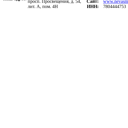
просп. Просвещения, д. 54,
Сайт:
www.nevasm
лит. А, пом. 4Н
ИНН:
7804444753