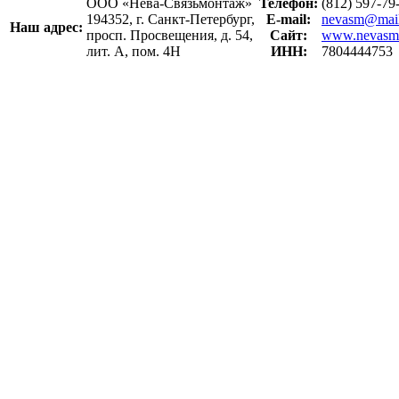
ООО «Нева-Связьмонтаж»
Телефон:
(812) 597-7
194352, г. Санкт-Петербург,
E-mail:
nevasm@mail
Наш адрес:
просп. Просвещения, д. 54,
Сайт:
www.nevasm
лит. А, пом. 4Н
ИНН:
7804444753