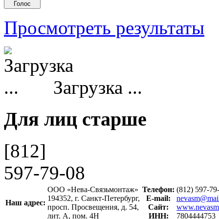
Просмотреть результаты
Загрузка ...
Для лиц старше
[812]
597-79-08
ООО «Нева-Связьмонтаж»
Телефон:
(812) 597-7
194352, г. Санкт-Петербург,
E-mail:
nevasm@mail
Наш адрес:
просп. Просвещения, д. 54,
Сайт:
www.nevasm
лит. А, пом. 4Н
ИНН:
7804444753