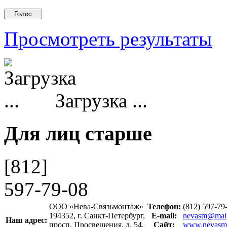
Просмотреть результаты
Загрузка ...
Для лиц старше
[812]
597-79-08
ООО «Нева-Связьмонтаж»
Телефон:
(812) 597-7
194352, г. Санкт-Петербург,
E-mail:
nevasm@mail
Наш адрес:
просп. Просвещения, д. 54,
Сайт:
www.nevasm